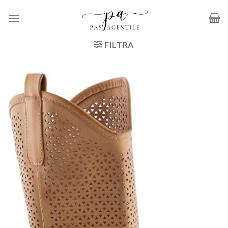
Salta
ai
contenuti
FILTRA