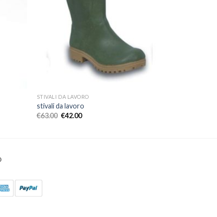
STIVALI DA LAVORO
stivali da lavoro
€
63.00
€
42.00
O