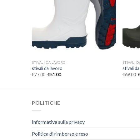
STIVALI DA LAVORO
STIVALI 
stivali da lavoro
stivali d
€
77.00
€
51.00
€
69.00
POLITICHE
Informativa sulla privacy
Politica di rimborso e reso