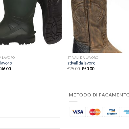
DA LAVORO
STIVALI DA LAVORO
a lavoro
stivali da lavoro
€
46.00
€
75.00
€
50.00
METODO DI PAGAMENT