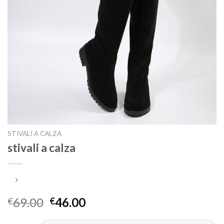
STIVALI A CALZA
stivali a calza
69.00
46.00
€
€