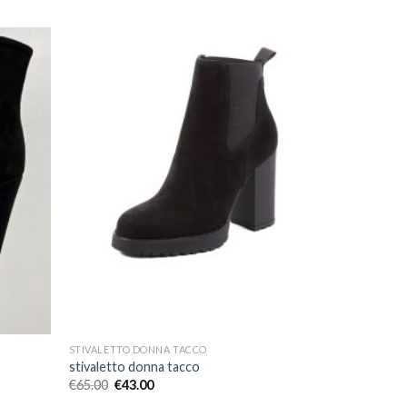
STIVALETTO DONNA TACCO
stivaletto donna tacco
€
65.00
€
43.00