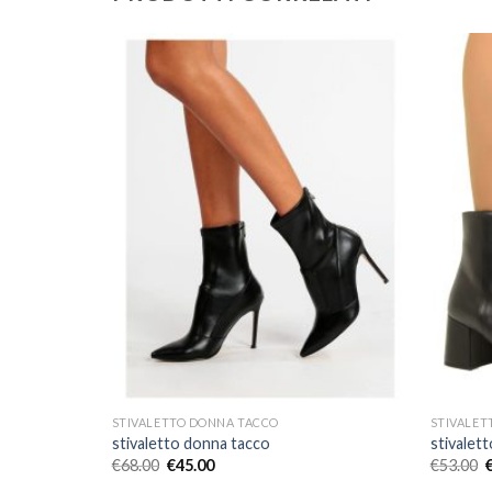
STIVALETTO DONNA TACCO
STIVALET
stivaletto donna tacco
stivalet
€
68.00
€
45.00
€
53.00