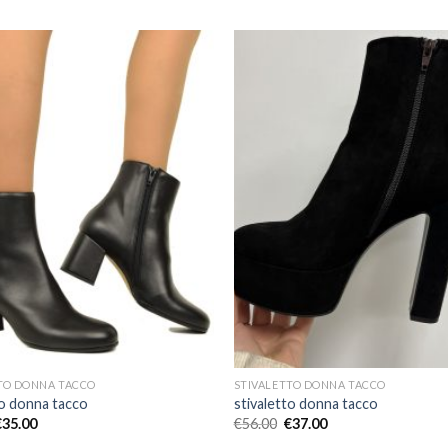
TO DONNA TACCO
STIVALETTO DONNA TACCO
to donna tacco
stivaletto donna tacco
€
35.00
€
56.00
€
37.00