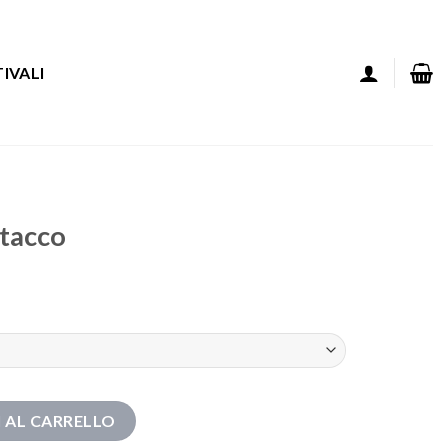
IVALI
 tacco
tà
 AL CARRELLO