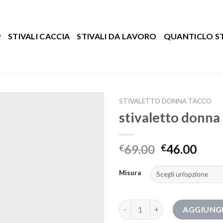
P
STIVALI CACCIA
STIVALI DA LAVORO
QUANTICLO ST
STIVALETTO DONNA TACCO
stivaletto donna
69.00
46.00
€
€
Misura
stivaletto donna tacco quanti
AGGIUNGI