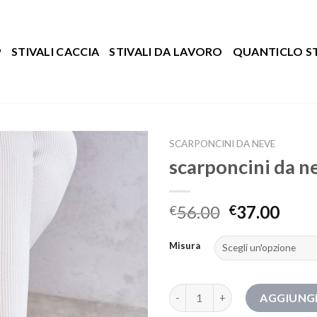
P
STIVALI CACCIA
STIVALI DA LAVORO
QUANTICLO ST
SCARPONCINI DA NEVE
scarponcini da n
56.00
37.00
€
€
Misura
scarponcini da neve quantità
AGGIUNGI