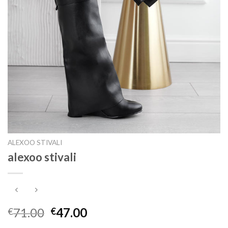
ALEXOO STIVALI
alexoo stivali
71.00
47.00
€
€