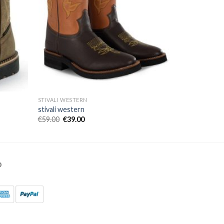
STIVALI WESTERN
stivali western
€
59.00
€
39.00
O