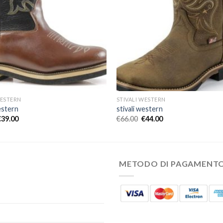
WESTERN
STIVALI WESTERN
estern
stivali western
€
39.00
€
66.00
€
44.00
METODO DI PAGAMENT