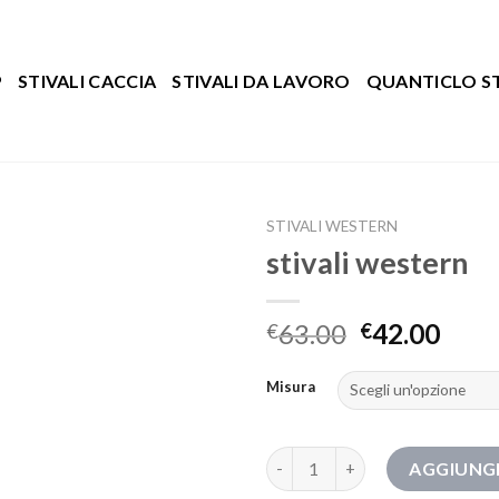
P
STIVALI CACCIA
STIVALI DA LAVORO
QUANTICLO ST
STIVALI WESTERN
stivali western
63.00
42.00
€
€
Misura
stivali western quantità
AGGIUNGI