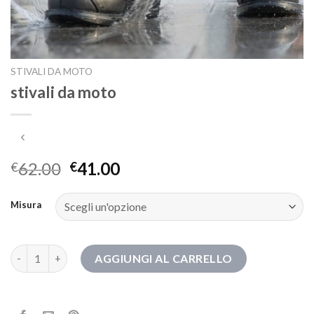
STIVALI DA MOTO
stivali da moto
62.00
41.00
€
€
Misura
stivali da moto quantità
AGGIUNGI AL CARRELLO